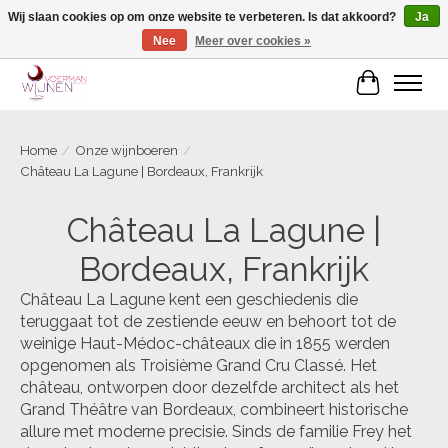
Wij slaan cookies op om onze website te verbeteren. Is dat akkoord?
Ja
Nee
Meer over cookies »
Voorjaarscampagne is gesloten
Winkelwa
Home
/
Onze wijnboeren
/
Château La Lagune | Bordeaux, Frankrijk
Château La Lagune |
Bordeaux, Frankrijk
Château La Lagune kent een geschiedenis die
teruggaat tot de zestiende eeuw en behoort tot de
weinige Haut-Médoc-châteaux die in 1855 werden
opgenomen als Troisième Grand Cru Classé. Het
château, ontworpen door dezelfde architect als het
Grand Théâtre van Bordeaux, combineert historische
allure met moderne precisie. Sinds de familie Frey het