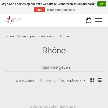
Wij slaan cookies op om onze website te verbeteren. Is dat akkoord?
Ja
Nee
Meer over cookies »
Voorjaarscampagne is gesloten
Winkelwa
Home
/
Onze wijnen
/
Witte wijn
/
Rhône
Rhône
Filters weergeven
Sorteren op
Naam oplopend
0 producten
Geen producten gevonden!