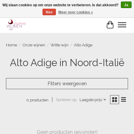
Wij slaan cookies op om onze website te verbeteren. Is dat akkoord?
Ja
Nee
Meer over cookies »
Voorjaarscampagne is gesloten
Winkelwa
Home
/
Onze wijnen
/
Witte wijn
/
Alto Adige
Alto Adige in Noord-Italië
Filters weergeven
Sorteren op
Laagste prijs
0 producten
Geen producten gevonden!