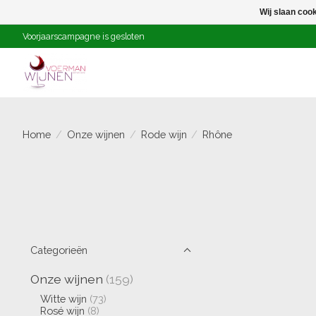
Wij slaan coo
Voorjaarscampagne is gesloten
Home
/
Onze wijnen
/
Rode wijn
/
Rhône
Categorieën
Onze wijnen
(159)
Witte wijn
(73)
Rosé wijn
(8)