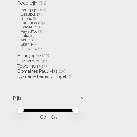
Rode wijn
(69)
Bourgogne
(12)
Beaujolais
(7)
Rhône
(8)
Languedoc
(5)
Bordeaux
(17)
Pays d'Oc
(3)
Italië
(13)
Veneto
(3)
Spanje
(3)
Duitsland
(1)
Bourgogne
(22)
Huiswijnen
(31)
Topwijnen
(44)
Domaines Paul Mas
(15)
Domaine Fernand Engel
(7)
Prijs
Minimale prijswaarde
Price maximum value
€
0
- €
5