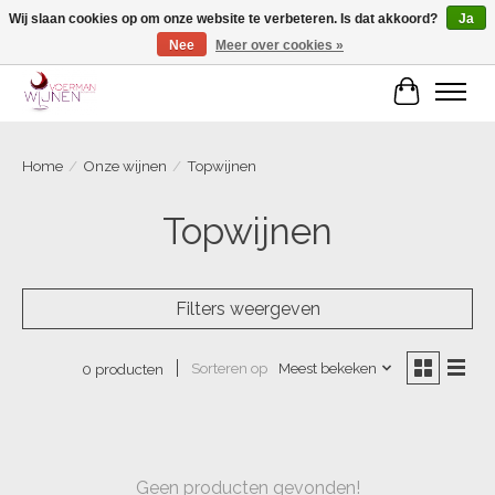
Wij slaan cookies op om onze website te verbeteren. Is dat akkoord?
Ja
Nee
Meer over cookies »
Voorjaarscampagne is gesloten
Winkelwa
Home
/
Onze wijnen
/
Topwijnen
Topwijnen
Filters weergeven
Sorteren op
Meest bekeken
0 producten
Geen producten gevonden!