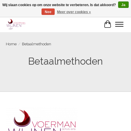
Wij slaan cookies op om onze website te verbeteren. Is dat akkoord?
Ja
Nee
Meer over cookies »
Voorjaarscampagne is gesloten
Winkelwa
Home
/
Betaalmethoden
Betaalmethoden