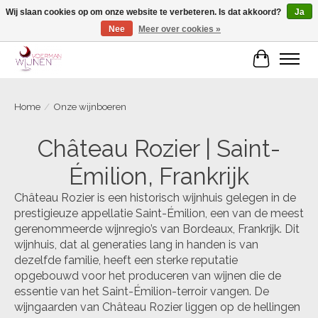
Wij slaan cookies op om onze website te verbeteren. Is dat akkoord?
Ja
Nee
Meer over cookies »
Voorjaarscampagne is gesloten
Winkelwa
Home
/
Onze wijnboeren
Château Rozier | Saint-
Émilion, Frankrijk
Château Rozier is een historisch wijnhuis gelegen in de
prestigieuze appellatie Saint-Émilion, een van de meest
gerenommeerde wijnregio’s van Bordeaux, Frankrijk. Dit
wijnhuis, dat al generaties lang in handen is van
dezelfde familie, heeft een sterke reputatie
opgebouwd voor het produceren van wijnen die de
essentie van het Saint-Émilion-terroir vangen. De
wijngaarden van Château Rozier liggen op de hellingen