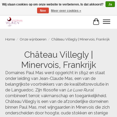
Wij slaan cookies op om onze website te verbeteren. Is dat akkoord?
Ja
Nee
Meer over cookies »
Voorjaarscampagne is gesloten
Winkelwa
Home
/
Onze wijnboeren
/
Château Villegly | Minervois, Frankrijk
Château Villegly |
Minervois, Frankrijk
Domaines Paul Mas werd opgericht in 1892 en staat
onder leiding van Jean-Claude Mas, een van de
belangrijkste voortrekkers van de kwaliteitsrevolutie in
de Languedoc. Zijn filosofie van
Le Luxe Rural
combineert terroir, vakmanschap en toegankelijkheid.
Château Villegly is een van de afzonderlijke domeinen
binnen Paul Mas, met wijngaarden in Minervois die zich
onderscheiden door hoogte, oude stokken en stenige