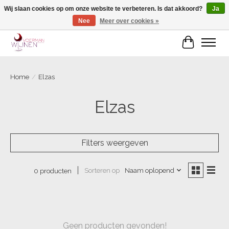
Wij slaan cookies op om onze website te verbeteren. Is dat akkoord?
Ja
Nee
Meer over cookies »
Voorjaarscampagne is gesloten
Winkelwa
Home
/
Elzas
Elzas
Filters weergeven
Sorteren op
Naam oplopend
0 producten
Geen producten gevonden!