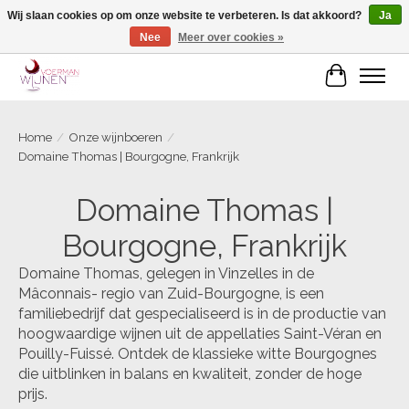
Wij slaan cookies op om onze website te verbeteren. Is dat akkoord?
Ja
Nee
Meer over cookies »
Voorjaarscampagne is gesloten
Winkelwa
Home
/
Onze wijnboeren
/
Domaine Thomas | Bourgogne, Frankrijk
Domaine Thomas |
Bourgogne, Frankrijk
Domaine Thomas, gelegen in Vinzelles in de
Mâconnais- regio van Zuid-Bourgogne, is een
familiebedrijf dat gespecialiseerd is in de productie van
hoogwaardige wijnen uit de appellaties Saint-Véran en
Pouilly-Fuissé. Ontdek de klassieke witte Bourgognes
die uitblinken in balans en kwaliteit, zonder de hoge
prijs.