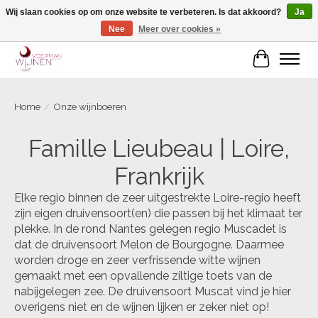
Wij slaan cookies op om onze website te verbeteren. Is dat akkoord?
Ja
Nee
Meer over cookies »
Voorjaarscampagne is gesloten
Winkelwa
Home
/
Onze wijnboeren
Famille Lieubeau | Loire,
Frankrijk
Elke regio binnen de zeer uitgestrekte Loire-regio heeft
zijn eigen druivensoort(en) die passen bij het klimaat ter
plekke. In de rond Nantes gelegen regio Muscadet is
dat de druivensoort Melon de Bourgogne. Daarmee
worden droge en zeer verfrissende witte wijnen
gemaakt met een opvallende ziltige toets van de
nabijgelegen zee. De druivensoort Muscat vind je hier
overigens niet en de wijnen lijken er zeker niet op!