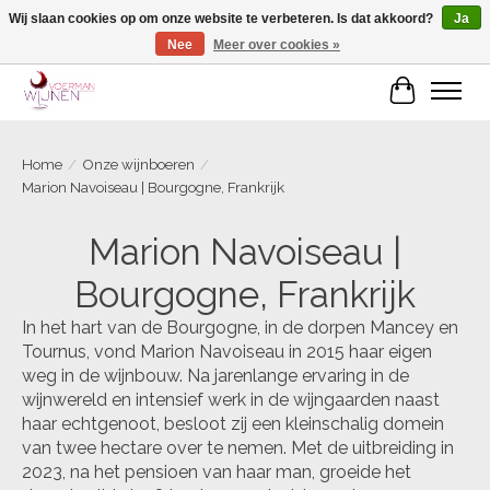
Wij slaan cookies op om onze website te verbeteren. Is dat akkoord?
Ja
Nee
Meer over cookies »
Voorjaarscampagne is gesloten
Winkelwa
Home
/
Onze wijnboeren
/
Marion Navoiseau | Bourgogne, Frankrijk
Marion Navoiseau |
Bourgogne, Frankrijk
In het hart van de Bourgogne, in de dorpen Mancey en
Tournus, vond Marion Navoiseau in 2015 haar eigen
weg in de wijnbouw. Na jarenlange ervaring in de
wijnwereld en intensief werk in de wijngaarden naast
haar echtgenoot, besloot zij een kleinschalig domein
van twee hectare over te nemen. Met de uitbreiding in
2023, na het pensioen van haar man, groeide het