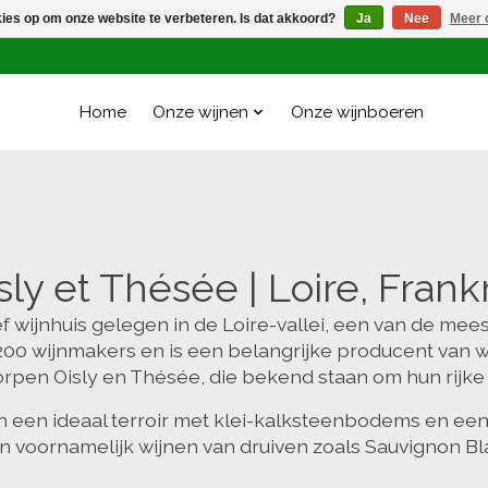
kies op om onze website te verbeteren. Is dat akkoord?
Ja
Nee
Meer 
Home
Onze wijnen
Onze wijnboeren
sly et Thésée | Loire, Frankr
ijnhuis gelegen in de Loire-vallei, een van de meest 
0 wijnmakers en is een belangrijke producent van wij
rpen Oisly en Thésée, die bekend staan om hun rijke 
n een ideaal terroir met klei-kalksteenbodems en een 
ren voornamelijk wijnen van druiven zoals Sauvignon