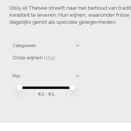
Oisly et Thésée streeft naar het behoud van tra
kwaliteit te leveren. Hun wijnen, waaronder friss
dagelijks genot als speciale gelegenheden.
Categorieën
Onze wijnen
(159)
Prijs
Minimale prijswaarde
Price maximum value
€
0
- €
5