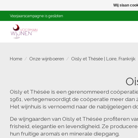
Wij slaan coo
Voorjaarscampagne is gesloten
Home
/
Onze wijnboeren
/
Oisly et Thésée | Loire, Frankrijk
Oi
Oisly et Thésée is een gerenommeerd coöperatief w
1961, vertegenwoordigt de coöperatie meer dan 20
Het wijnhuis is vernoemd naar de nabijgelegen do
De wijngaarden van Oisly et Thésée profiteren va
frisheid, elegantie en levendigheid. Ze produce
hun fruitige aroma’s en minerale diepgang.