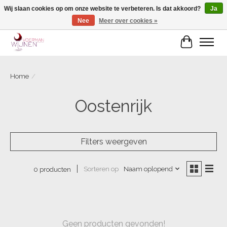
Wij slaan cookies op om onze website te verbeteren. Is dat akkoord?
Ja
Nee
Meer over cookies »
Voorjaarscampagne is gesloten
Winkelwa
Home
/
Oostenrijk
Filters weergeven
Sorteren op
Naam oplopend
0 producten
Geen producten gevonden!