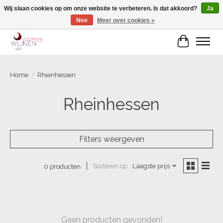
Wij slaan cookies op om onze website te verbeteren. Is dat akkoord?
Ja
Nee
Meer over cookies »
Voorjaarscampagne is gesloten
Winkelwa
Home
/
Rheinhessen
Rheinhessen
Filters weergeven
Sorteren op
Laagste prijs
0 producten
Geen producten gevonden!